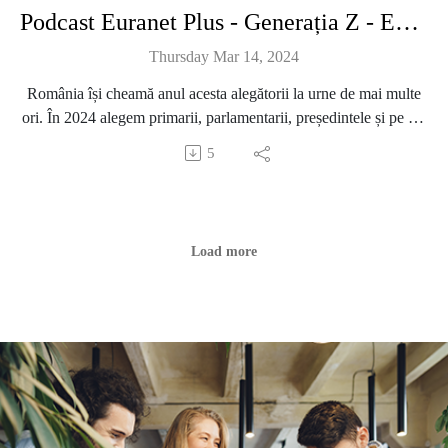
Podcast Euranet Plus - Generația Z - Episodul 36 - Nu înțeleg politica, dar o să merg la vot
Thursday Mar 14, 2024
România își cheamă anul acesta alegătorii la urne de mai multe
ori. În 2024 alegem primarii, parlamentarii, președintele și pe cei
care ne vor reprezenta în Parlamentul European. Primele alegeri
5
sunt programate în 9 iunie.
Trebuie să cunoaștem politică, pentru a putea vota?
Load more
Cât de bine înțeleg tinerii sistemul politic actual? Sunt ei cu
adevărat interesați de procesul electoral sau oferă răspunsuri
neutre, ca să nu fie judecați ulterior pentru alegerile politice pe
care le fac?
De unde ar trebui să învețe tinerii despre cum se conduce o țară,
cum funcționează instituțiile statului și cum ajung acolo
politicienii?