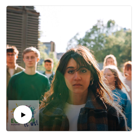
funcție de contextul cultural, educațional și socio-economic.
Unii tineri se implică în politică prin intermediul activismului
social, participând la proteste, petiții și alte acțiuni civice. Alții
aleg să se implice în partide politice, să-și asume roluri în
organizații politice de tineret sau să candideze în funcții publice
pentru a contribui la formularea politicilor și luarea deciziilor.
Este intrarea în politică răspunsul pentru tinerii care doresc să
aibă un impact asupra politicilor care vor modela viitorul nostru
sau este mai bine să fii activist? Răspund reprezentanți ai
Generației Z, dar și Octavian Gancea, Președintele Asociației
Heroes și Vlad Gheorghe, europarlamentar, fost activist.