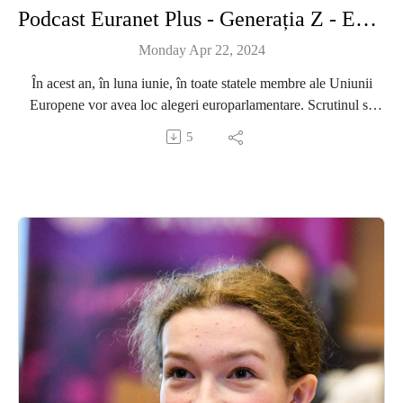
Podcast Euranet Plus - Generația Z - Episodul 40 - Ascensiunea curentului de extremă dreapta / dreapta dură – cum se raportează tinerii, în contextul alegerilor europene?
Adamescu, co-fondator Politică la Minut)
Monday Apr 22, 2024
În acest an, în luna iunie, în toate statele membre ale Uniunii
Europene vor avea loc alegeri europarlamentare. Scrutinul se
desfășoară pe fondul unor evenimente excepționale, care au
5
afectat în mod direct sau indirect cetățenii europeni în ultimii ani.
Acestea sunt transformate în teme politice, de dezbatere, inclusiv
în plan electoral. Important de menționat că, potrivit unui sondaj
Eurobarometru publicat în decembrie 2023, 57% dintre cetățenii
europeni sunt interesați de alegeri, cu șase puncte procentuale
mai mult decât în perioada premergătoare alegerilor europene
din 2019. Așadar, provocările, cum ar fi războiul din Ucraina,
criza energetică, pandemia, și interesul publicului pentru alegeri
se intersectează cu ascensiunea curentului de extremă dreaptă în
Europa. Victoriile electorale ale exponenților acestui curent în
câteva state ale Uniunii, perspectivele de succes european ale
formațiunilor politice din această zonă creează îngrijorare, dar și