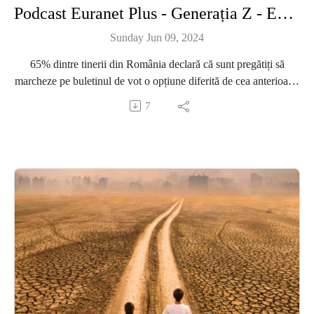
Podcast Euranet Plus - Generația Z - Episodul 44 - Comunicarea politică cu Generația Z în contextul alegerilor
Sunday Jun 09, 2024
65% dintre tinerii din România declară că sunt pregătiți să
marcheze pe buletinul de vot o opțiune diferită de cea anterioară.
În acest context, studiul realizat de IRES, “Tinerii din România
7
în anul 2024“, arată că tinerii nu sunt apatici, ci mai degrabă
dezamăgiți și în căutarea alternativelor. Tinerii își reclamă rolul
într-o societate în care se simt marginalizați, iar prin votul lor, ei
caută nu doar să influențeze politica, ci și să-și afirme
existența. Conform Autorității Electorale Permanente, pe listele
electorale din România se află 4.594.321 de votanți cu vârste
cuprinse între 18 și 35 de ani (tineri). La ultimele alegeri
parlamentare, organizate în decembrie 2020, doar 25,46% dintre
tineri s-au prezentat la urne. Prezența scăzută la vot a tinerilor
este un fenomen, având în vedere că în 2024 vor avea loc în țara
noastră toate tipurile de alegeri: europarlamentare, locale,
parlamentare și prezidențiale, pentru prima dată în ultimii 20 de