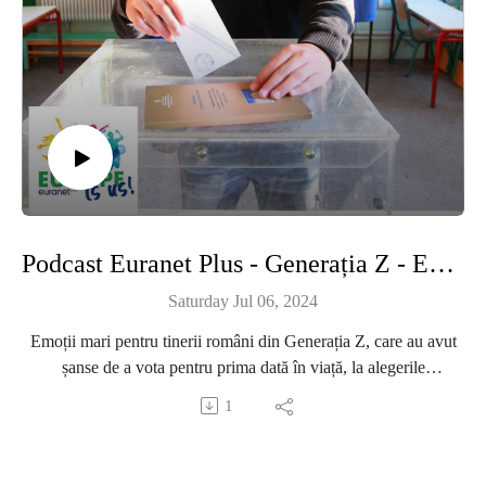
Podcast Euranet Plus - Generația Z - Episodul 45 - Votanţi pentru prima dată
Saturday Jul 06, 2024
Emoții mari pentru tinerii români din Generația Z, care au avut
șanse de a vota pentru prima dată în viață, la alegerile
europarlamentare şi locale din 2024. Mulți spun că au fost
1
copleșiți de emoții, pe deoparte pentru că nu știau cum se va
desfășura procesul de votare și ce trebuie să facă atunci când
ajung la urne, iar pe de altă parte pentru că sunt conștienți de