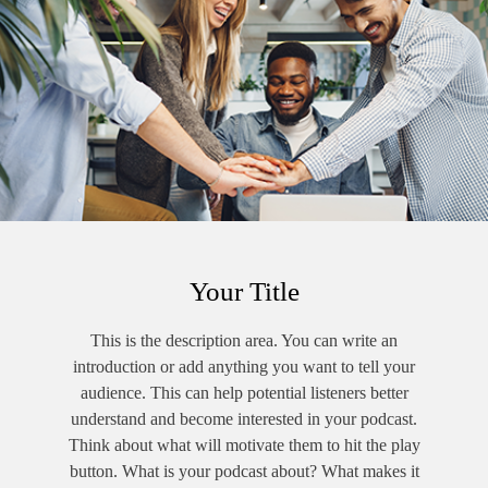
și la probleme de sănătate pe termen lung. Mai mult, consumul
de produse digitale de divertisment determină și distorsionări ale
vieții reale, ale relațiilor sociale.
Fiind o problemă complexă de sănătate, dar și de educație,
soluțiile sunt greu de formulat din partea instituțiilor europene.
În podcastul despre calitatea somnului adolescenților au venit cu
explicații Cristina Anghel - medic primar în psihiatrie pediatrică,
competențe în somnologie, vicepreședinte al Asociației pentru
Tulburări de Somn la Copii și Adolescenți și Simona Herb,
Your Title
doctor în psihologie și psihoterapeut de familie și cuplu. Despre
ce pot face instituțiile europene în această problemă a vorbit
This is the description area. You can write an
eurodeputatul Marian Jean Marinescu, vicepreședinte al
introduction or add anything you want to tell your
Comisiei pentru mediu, sănătate publică și siguranță alimentară
audience. This can help potential listeners better
din Parlamentul European.
understand and become interested in your podcast.
Think about what will motivate them to hit the play
button. What is your podcast about? What makes it