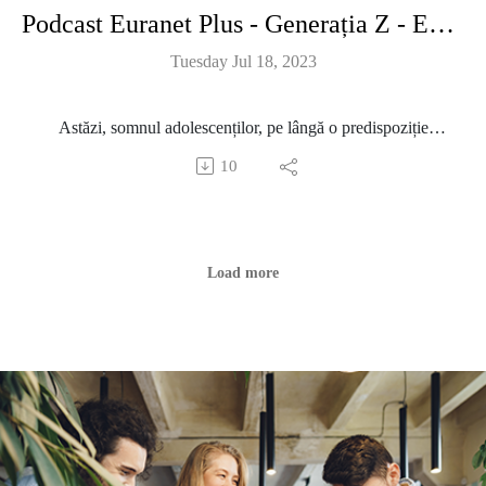
Podcast Euranet Plus - Generația Z - Episodul 26 - Ce impact are privarea de somn din cauza divertismentului?
Tuesday Jul 18, 2023
Astăzi, somnul adolescenților, pe lângă o predispoziție
fiziologică specifică vârstei, este afectat și de orele în exces
10
petrecute în fața ecranelor.
Folosirea în exces de către adolescenți a dispozitivelor, accesul
nelimitat la servicii și produse digitale de divertisment constituie
Load more
o problemă de amploare, dar care nu are un răspuns clar din
partea instituțiilor, a specialiștilor.
Potrivit celor care profesează în domeniul somnologiei, odihna
este la fel de importantă ca respirația și alimentația. Astăzi,
somnul adolescenților, pe lângă o predispoziție fiziologică
specifică vârstei, este afectat și de orele în exces petrecute în fața
ecranelor. Somnul prost duce la modificări de comportament, dar