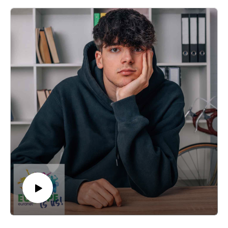
educația financiară datează de la finalul anilor 2000, dar
Strategia națională de educație financiară 2023 – 2030, aflată în
dezbatere publică în această toamnă nu a fost încă adoptată.
Ce relație au tinerii din România cu banii? Cum îi gestionează?
Cât de pregătită este Generația Z să facă față tentațiilor și
provocărilor lumii financiare a secolului 21? Cătălina Gurgu,
studentă, a participat la un curs de educaţie financiară în
facultate, în urma căruia a devenit consilier financiar, iar Vlada
Siviroveanu, masterandă, a învăţat de mică să îşi gestioneze
banii primiţi de la părinţi.
Antropologul Alex Dincovici: "Cel puţin în ultimii 20 de ani, tot
ce înseamnă finanţe s-a complicat extrem de mult. Avem nişte
produse extrem de complexe, care sunt foarte greu de înţeles în
general de cineva care nu e din domeniu. (...) E şi mai complicat
acum, pentru Generaţia Z. Acum nu mai ai acea siguranţă a zilei
de mâine. Avem toate aceste discursuri despre cum se termină
lumea, planeta, sistemele de pensii, vin tot felul de dezastre peste