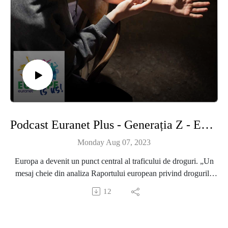
muzicieni să răzbată?” au răspuns solistul trupei timişorene
ALLOVER, Luca Dragu, şi coordonatorul Subprogramului
Cultura din cadrul Biroului Europa Creativă România, Sorin
Enuş.
Podcast Euranet Plus - Generația Z - Episodul 29 - Tinerii europeni şi drogurile
Monday Aug 07, 2023
Europa a devenit un punct central al traficului de droguri. „Un
mesaj cheie din analiza Raportului european privind drogurile
din 2023 este că impactul consumului de droguri ilicite este
12
acum observat aproape oriunde în societatea noastră. Aproape
tot ce are proprietăți psihoactive are potențialul de a fi folosit ca
drog. Aceasta înseamnă că oricare dintre noi, direct sau indirect,