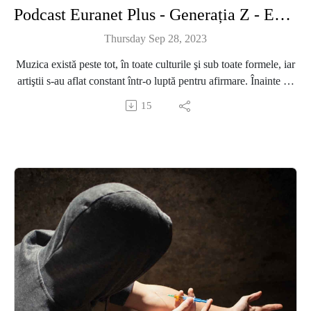
Podcast Euranet Plus - Generația Z - Episodul 30 - Muzica. Impactul transformărilor digitale asupra tinerilor muzicieni
Thursday Sep 28, 2023
Muzica există peste tot, în toate culturile şi sub toate formele, iar
artiştii s-au aflat constant într-o luptă pentru afirmare. Înainte de
anii 2000, muzicienii tineri ghidaţi de vise mari se luptau pe
15
locurile din cluburi pentru a avea şansa să performeze sau se
aşezau în zonele publice ale oraşelor cu speranţa că cineva îi va
auzi şi le va deschide uşa către greu accesibilă industrie
muzicală. Astăzi, însă, totul s-a schimbat. Odată cu digitalizarea
şi revoluţia Internetului, muzicienii la început de drum au la
dispoziţie o paletă largă de instrumente pentru a se face
cunoscuţi şi din intimitatea propriilor locuinţe pot lansa piese
care să-i propulseze pe scena globală.
La întrebările „Cum este să fii artist în zilele noastre?”, „Cum se
promovează muzicienii emergenţi în era digitală?”, „Ce face UE
pentru a sprijini sectorul muzical european?” şi „Cine îi ajută pe