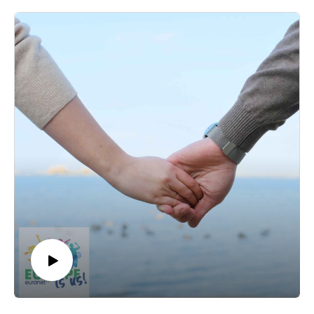
poate fi afectat de consumul ilicit de droguri și de problemele
asociate cu acesta”.
În România, cele mai mari rate de consum se observă în rândul
populaţiei tinere (15-34 de ani). Adolescența este perioada cu
vulnerabilitatea cea mai mare la inițierea consumului de droguri,
cea mai mică vârstă de debut – 13 ani - fiind declarată pentru
consumul de noi substanțe psihoactive, potrivit Raportului
Național privind situația drogurilor în România, realizat de
Agenţia Naţională Antidrog (ANA). Cu precizarea că datele
analizate sunt cele înregistrate la nivelul anului 2021.
"Suntem singura ţară care a transferat responsabilitatea pentru
tratament şi prevenirea abuzului şi dependenţei de substanţe
către poliţie, prin ANA. În momentul de faţă, Ministerul de
Interne este responsabil şi de tratare şi de prevenire, dar şi de
urmărirea şi încarcerarea consumatorilor şi dealerilor de droguri.
Din acest punct de vedere suntem foarte mult în urmă şi nu avem
capacitatea de a construi un sistem de prevenire şi de tratament,