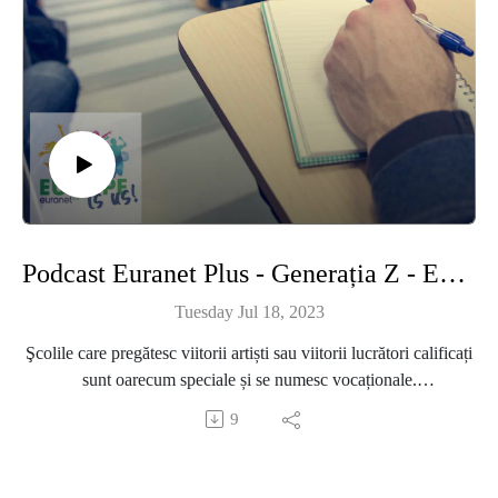
Podcast Euranet Plus - Generația Z - Episodul 27 - Interesul pentru învăţământul vocaţional
Tuesday Jul 18, 2023
Şcolile care pregătesc viitorii artiști sau viitorii lucrători calificați
sunt oarecum speciale și se numesc vocaționale.
9
Societatea are nevoie de profesionişti în toate domeniile –
economie, probleme sociale, medicale, culturale. Diferența apare
la venituri, pentru că un medic sau un inginer câștigă, de obicei,