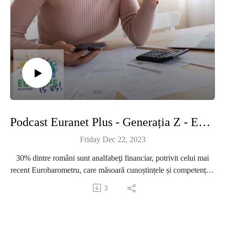
Podcast Euranet Plus - Generația Z - Episodul 35 - Sunt pregătiți tinerii pentru lumea financiară a secolului 21?
Friday Dec 22, 2023
30% dintre români sunt analfabeţi financiar, potrivit celui mai
recent Eurobarometru, care măsoară cunoștințele și competențele
în domeniul educației financiare în UE. Iar un studiu făcut de
3
Institutul de Economie Mondială susţine că maxim 10% dintre
români au competenţe financiare (potrivit Claudiei Petrescu,
cercetător). În România, preocuparea pentru alfabetizarea și