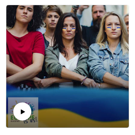
câţiva ani, însă, în Uniunea Europeană s-a pornit un curent de
opinie potrivit căruia tinerii trebuie responsabilizaţi din ce în ce
mai mult, iar printre demersurile iniţiate în acest sens se numără
cel care prevede scăderea vârstei pentru dreptul de vot la 16
ani.În România, un proiect de lege care le-ar permite tinerilor să
voteze de la vârsta de 16 ani a fost depus în Parlament, în aprilie
2022, la inițiativa unor studenţi ai Universităţii București.
Iniţiatorii au argumentat că, la 16 ani, un tânăr are deja o serie de
drepturi şi obligaţii. Pentru a afla părerea celor vizaţi de această
iniţiativă, am stat de vorbă cu preşedintele Consiliului Naţional
al Elevilor din România, Miruna Croitoru. Ea spune că tinerii
români trebuie bine informaţi despre ce înseamnă votul şi
vorbeşte despre faptul că reducerea pragului de vârstă la 16 ani
pentru dreptul de vot trebuie să vină la pachet cu o campanie de
informare a elevilor în şcoli despre particularităţile vieţii politice.
Miruna subliniază şi faptul că tinerii trebuie învăţaţi să evite
campaniile de manipulare sau informaţiile
false.Europarlamentarul român Cristian Buşoi, de formare
medic, este de părere că, la 16 ani, un adolescent este suficient