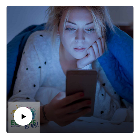
mult peste un instrumentist sau un pictor. La meseriile de nivel
mediu, aceeași stare de fapt – un instalator bun ridică lunar mult
mai mult decât un muncitor la bandă sau un vânzător.
De aceea, școlile care pregătesc viitorii artiști sau viitorii lucrători
calificați sunt oarecum speciale și se numesc vocaționale.
Denumirea lor cuprinzătoare a fost Școli de Arte și Meserii.
Ce este specific unei școli vocaționale ne spune psihologul
Daniel David, rectorul UBB, Universitatea Babeş-Bolyai.
Ca șanse au copiii din zona rurală de a deveni calificați într-o
meserie, fie ea vocațională sau nu, explică două tinere
învățătoare.
Care este abordarea politico-administrativă a unui sistem
educațional performant l-am întrebat pe europarlamentarul
Eugen Tomac.
Rămâne ca bunele intenții să se transforme într-un aflux de tineri
profesioniști, atât de necesari economiei și societății românești.